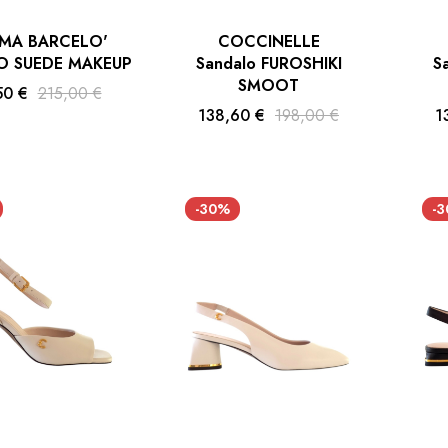
MA BARCELO'
COCCINELLE
O SUEDE MAKEUP
Sandalo FUROSHIKI
S
SMOOT
50 €
215,00 €
138,60 €
198,00 €
1
-30%
-