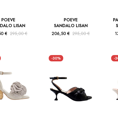
POEVE
POEVE
P
DALO LISAN
SANDALO LISAN
50 €
295,00 €
206,50 €
295,00 €
1
-30%
-