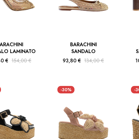
ARACHINI
BARACHINI
ALO LAMINATO
SANDALO
S
80 €
154,00 €
93,80 €
134,00 €
1
-30%
-