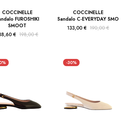
COCCINELLE
COCCINELLE
andalo FUROSHIKI
Sandalo C-EVERYDAY SMO
SMOOT
133,00 €
190,00 €
38,60 €
198,00 €
30%
-30%