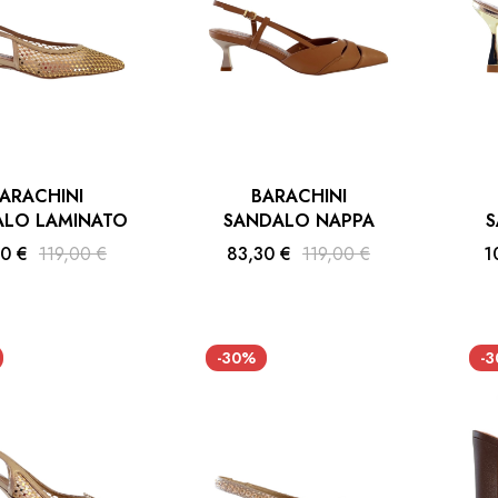
ARACHINI
BARACHINI
ALO LAMINATO
SANDALO NAPPA
S
30 €
119,00 €
83,30 €
119,00 €
1
-30%
-