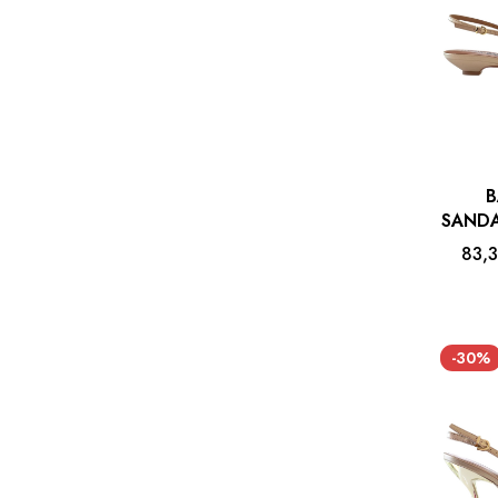
B
SAND
83,
-30%