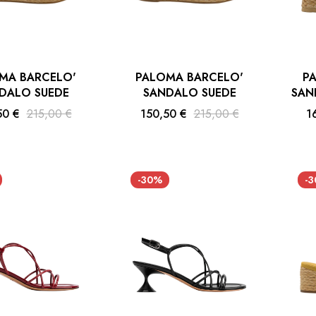
MA BARCELO'
PALOMA BARCELO'
P
DALO SUEDE
SANDALO SUEDE
SAN
50 €
215,00 €
150,50 €
215,00 €
1
-30%
-