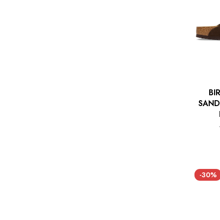
BI
SAND
-30%