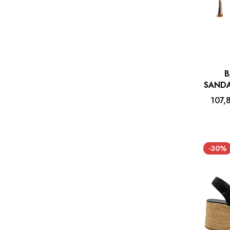
B
SAND
107,
-30%